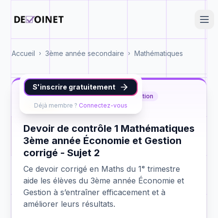
Accueil
3ème année secondaire
Mathématiques
›
›
S'inscrire gratuitement
Maths
3ème année Économie et Gestion
Déjà membre ?
Connectez-vous
contrôle 1
Devoir de contrôle 1 Mathématiques
3ème année Économie et Gestion
corrigé - Sujet 2
Ce devoir corrigé en Maths du 1ᵉ trimestre
aide les élèves du 3ème année Économie et
Gestion à s’entraîner efficacement et à
améliorer leurs résultats.