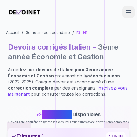
/
/
Italien
Accueil
3ème année secondaire
Devoirs corrigés
Italien
-
3ème
année Économie et Gestion
Accédez aux
devoirs de
Italien
pour
3ème année
Économie et Gestion
provenant de
lycées tunisiens
(2022-2025). Chaque devoir est accompagné d'une
correction complète
par des enseignants.
Inscrivez-vous
maintenant
pour consulter toutes les corrections.
14
Devoirs
Disponibles
Devoirs de contrôle et synthèses des trois trimestres avec corrections complètes
Trimestre 1
5
devoirs