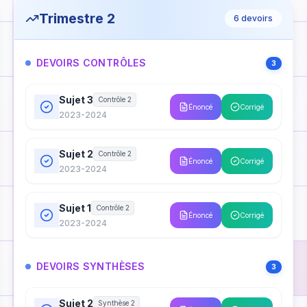
Trimestre 2
6
devoirs
DEVOIRS CONTRÔLES
3
Sujet 3
Contrôle 2
Énoncé
Corrigé
2023-2024
Sujet 2
Contrôle 2
Énoncé
Corrigé
2023-2024
Sujet 1
Contrôle 2
Énoncé
Corrigé
2023-2024
DEVOIRS SYNTHÈSES
3
Sujet 2
Synthèse 2