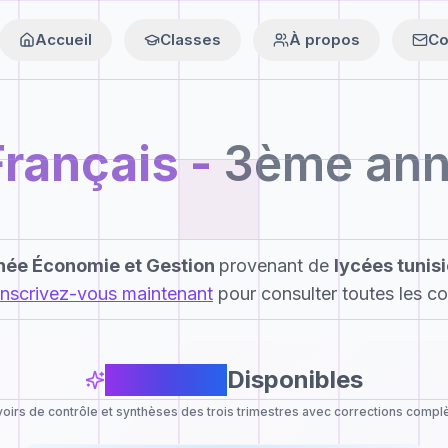
Accueil
Classes
À propos
Co
Français
-
3ème ann
ée Économie et Gestion
provenant de
lycées tunis
Inscrivez-vous maintenant
pour consulter toutes les co
18
Devoirs
Disponibles
oirs de contrôle et synthèses des trois trimestres avec corrections compl