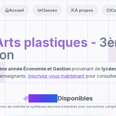
Accueil
Classes
À propos
Co
Arts plastiques
-
3è
ion
me année Économie et Gestion
provenant de
lycées
enseignants.
Inscrivez-vous maintenant
pour consulter
0
Devoirs
Disponibles
oirs de contrôle et synthèses des trois trimestres avec corrections compl