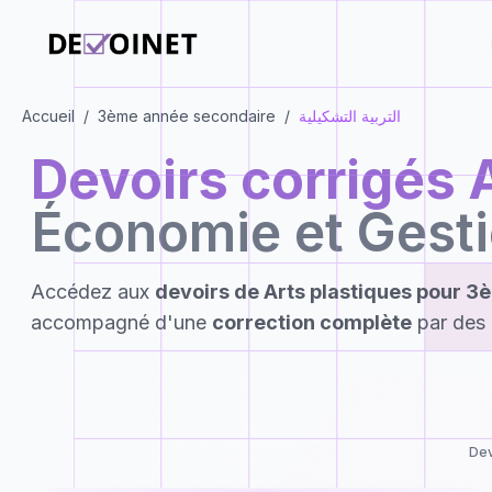
Accueil
/
3ème année secondaire
/
التربية التشكيلية
Devoirs corrigés
Économie et Gest
Accédez aux
devoirs de
Arts plastiques
pour
3è
accompagné d'une
correction complète
par des 
Dev