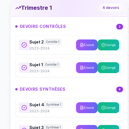
Trimestre 1
6
devoirs
DEVOIRS CONTRÔLES
2
Sujet 2
Contrôle 1
Énoncé
Corrigé
2023-2024
Sujet 1
Contrôle 1
Énoncé
Corrigé
2023-2024
DEVOIRS SYNTHÈSES
4
Sujet 4
Synthèse 1
Énoncé
Corrigé
2023-2024
Sujet 3
Synthèse 1