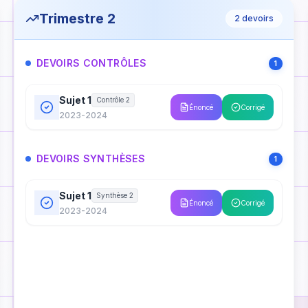
Trimestre 2
2
devoirs
DEVOIRS CONTRÔLES
1
Sujet 1
Contrôle 2
Énoncé
Corrigé
2023-2024
DEVOIRS SYNTHÈSES
1
Sujet 1
Synthèse 2
Énoncé
Corrigé
2023-2024