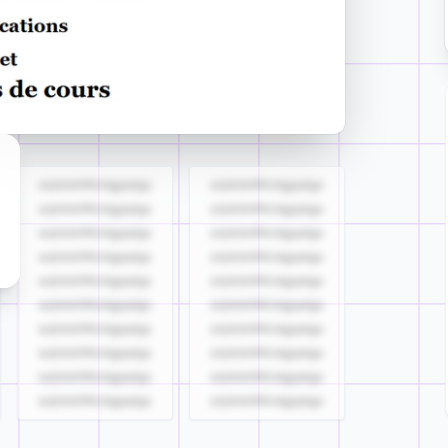
azjldzklllllzdgjqdgs
azjldzklllllzdgjqdgs
azjldzklllllzdgjqdgs
azjldzklllllzdgjqdgs
azjldzklllllzdgjqdgs
azjldzklllllzdgjqdgs
azjldzklllllzdgjqdgs
azjldzklllllzdgjqdgs
azjldzklllllzdgjqdgs
azjldzklllllzdgjqdgs
azjldzklllllzdgjqdgs
azjldzklllllzdgjqdgs
azjldzklllllzdgjqdgs
azjldzklllllzdgjqdgs
azjldzklllllzdgjqdgs
azjldzklllllzdgjqdgs
azjldzklllllzdgjqdgs
azjldzklllllzdgjqdgs
azjldzklllllzdgjqdgs
azjldzklllllzdgjqdgs