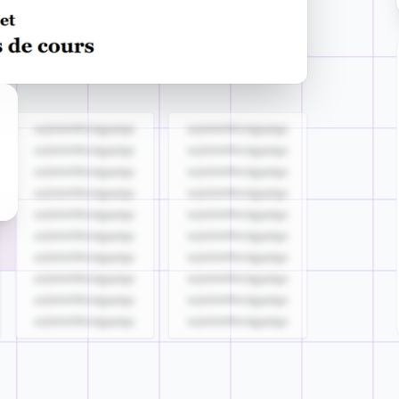
azjldzklllllzdgjqdgs
azjldzklllllzdgjqdgs
azjldzklllllzdgjqdgs
azjldzklllllzdgjqdgs
azjldzklllllzdgjqdgs
azjldzklllllzdgjqdgs
azjldzklllllzdgjqdgs
azjldzklllllzdgjqdgs
azjldzklllllzdgjqdgs
azjldzklllllzdgjqdgs
azjldzklllllzdgjqdgs
azjldzklllllzdgjqdgs
azjldzklllllzdgjqdgs
azjldzklllllzdgjqdgs
azjldzklllllzdgjqdgs
azjldzklllllzdgjqdgs
azjldzklllllzdgjqdgs
azjldzklllllzdgjqdgs
azjldzklllllzdgjqdgs
azjldzklllllzdgjqdgs