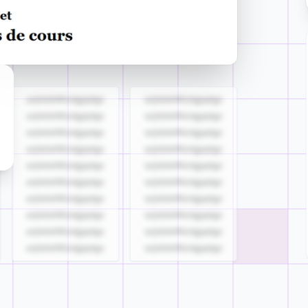
azjldzklllllzdgjqdgs
azjldzklllllzdgjqdgs
azjldzklllllzdgjqdgs
azjldzklllllzdgjqdgs
azjldzklllllzdgjqdgs
azjldzklllllzdgjqdgs
azjldzklllllzdgjqdgs
azjldzklllllzdgjqdgs
azjldzklllllzdgjqdgs
azjldzklllllzdgjqdgs
azjldzklllllzdgjqdgs
azjldzklllllzdgjqdgs
azjldzklllllzdgjqdgs
azjldzklllllzdgjqdgs
azjldzklllllzdgjqdgs
azjldzklllllzdgjqdgs
azjldzklllllzdgjqdgs
azjldzklllllzdgjqdgs
azjldzklllllzdgjqdgs
azjldzklllllzdgjqdgs