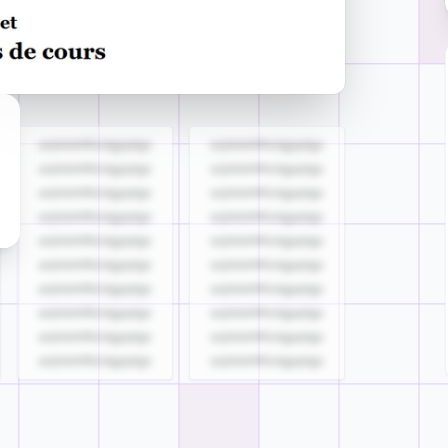
azjldzklllllzdgjqdgs
azjldzklllllzdgjqdgs
azjldzklllllzdgjqdgs
azjldzklllllzdgjqdgs
azjldzklllllzdgjqdgs
azjldzklllllzdgjqdgs
azjldzklllllzdgjqdgs
azjldzklllllzdgjqdgs
azjldzklllllzdgjqdgs
azjldzklllllzdgjqdgs
azjldzklllllzdgjqdgs
azjldzklllllzdgjqdgs
azjldzklllllzdgjqdgs
azjldzklllllzdgjqdgs
azjldzklllllzdgjqdgs
azjldzklllllzdgjqdgs
azjldzklllllzdgjqdgs
azjldzklllllzdgjqdgs
azjldzklllllzdgjqdgs
azjldzklllllzdgjqdgs