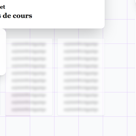
azjldzklllllzdgjqdgs
azjldzklllllzdgjqdgs
azjldzklllllzdgjqdgs
azjldzklllllzdgjqdgs
azjldzklllllzdgjqdgs
azjldzklllllzdgjqdgs
azjldzklllllzdgjqdgs
azjldzklllllzdgjqdgs
azjldzklllllzdgjqdgs
azjldzklllllzdgjqdgs
azjldzklllllzdgjqdgs
azjldzklllllzdgjqdgs
azjldzklllllzdgjqdgs
azjldzklllllzdgjqdgs
azjldzklllllzdgjqdgs
azjldzklllllzdgjqdgs
azjldzklllllzdgjqdgs
azjldzklllllzdgjqdgs
azjldzklllllzdgjqdgs
azjldzklllllzdgjqdgs