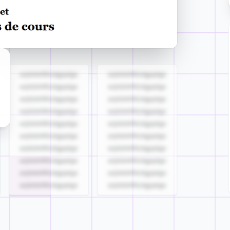
azjldzklllllzdgjqdgs
azjldzklllllzdgjqdgs
azjldzklllllzdgjqdgs
azjldzklllllzdgjqdgs
azjldzklllllzdgjqdgs
azjldzklllllzdgjqdgs
azjldzklllllzdgjqdgs
azjldzklllllzdgjqdgs
azjldzklllllzdgjqdgs
azjldzklllllzdgjqdgs
azjldzklllllzdgjqdgs
azjldzklllllzdgjqdgs
azjldzklllllzdgjqdgs
azjldzklllllzdgjqdgs
azjldzklllllzdgjqdgs
azjldzklllllzdgjqdgs
azjldzklllllzdgjqdgs
azjldzklllllzdgjqdgs
azjldzklllllzdgjqdgs
azjldzklllllzdgjqdgs