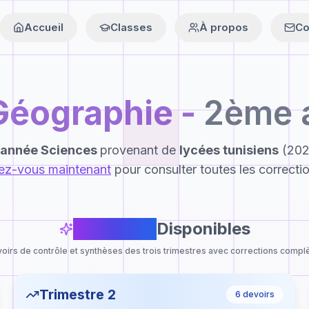
Accueil
Classes
À propos
Co
Géographie
-
2ème 
année Sciences
provenant de
lycées tunisiens
(202
vez-vous maintenant
pour consulter toutes les correcti
21
Devoirs
Disponibles
oirs de contrôle et synthèses des trois trimestres avec corrections compl
Trimestre 2
6
devoirs