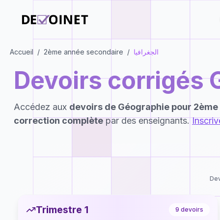
Accueil
/
2ème année secondaire
/
الجغرافيا
Devoirs corrigés
Accédez aux
devoirs de
Géographie
pour
2ème 
correction complète
par des enseignants.
Inscri
Dev
Trimestre 1
9
devoirs