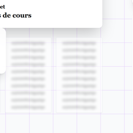
azjldzklllllzdgjqdgs
azjldzklllllzdgjqdgs
azjldzklllllzdgjqdgs
azjldzklllllzdgjqdgs
azjldzklllllzdgjqdgs
azjldzklllllzdgjqdgs
azjldzklllllzdgjqdgs
azjldzklllllzdgjqdgs
azjldzklllllzdgjqdgs
azjldzklllllzdgjqdgs
azjldzklllllzdgjqdgs
azjldzklllllzdgjqdgs
azjldzklllllzdgjqdgs
azjldzklllllzdgjqdgs
azjldzklllllzdgjqdgs
azjldzklllllzdgjqdgs
azjldzklllllzdgjqdgs
azjldzklllllzdgjqdgs
azjldzklllllzdgjqdgs
azjldzklllllzdgjqdgs