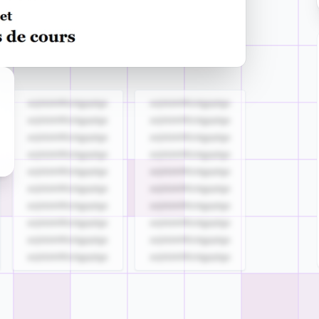
azjldzklllllzdgjqdgs
azjldzklllllzdgjqdgs
azjldzklllllzdgjqdgs
azjldzklllllzdgjqdgs
azjldzklllllzdgjqdgs
azjldzklllllzdgjqdgs
azjldzklllllzdgjqdgs
azjldzklllllzdgjqdgs
azjldzklllllzdgjqdgs
azjldzklllllzdgjqdgs
azjldzklllllzdgjqdgs
azjldzklllllzdgjqdgs
azjldzklllllzdgjqdgs
azjldzklllllzdgjqdgs
azjldzklllllzdgjqdgs
azjldzklllllzdgjqdgs
azjldzklllllzdgjqdgs
azjldzklllllzdgjqdgs
azjldzklllllzdgjqdgs
azjldzklllllzdgjqdgs