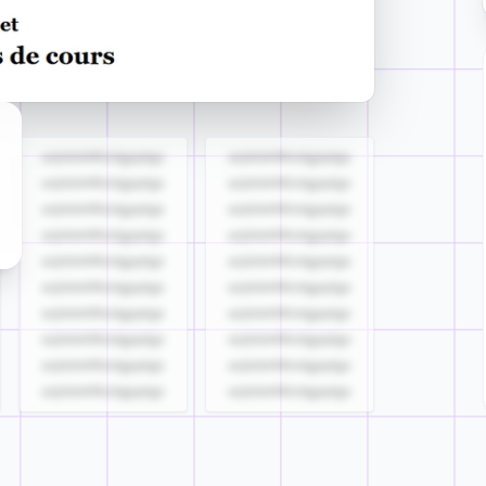
azjldzklllllzdgjqdgs
azjldzklllllzdgjqdgs
azjldzklllllzdgjqdgs
azjldzklllllzdgjqdgs
azjldzklllllzdgjqdgs
azjldzklllllzdgjqdgs
azjldzklllllzdgjqdgs
azjldzklllllzdgjqdgs
azjldzklllllzdgjqdgs
azjldzklllllzdgjqdgs
azjldzklllllzdgjqdgs
azjldzklllllzdgjqdgs
azjldzklllllzdgjqdgs
azjldzklllllzdgjqdgs
azjldzklllllzdgjqdgs
azjldzklllllzdgjqdgs
azjldzklllllzdgjqdgs
azjldzklllllzdgjqdgs
azjldzklllllzdgjqdgs
azjldzklllllzdgjqdgs