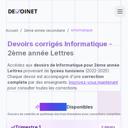
/
/
Informatique
Accueil
2ème année secondaire
Devoirs corrigés
Informatique
-
2ème année Lettres
Accédez aux
devoirs de
Informatique
pour
2ème année
Lettres
provenant de
lycées tunisiens
(2022-2025).
Chaque devoir est accompagné d'une
correction
complète
par des enseignants.
Inscrivez-vous maintenant
pour consulter toutes les corrections.
0
Devoirs
Disponibles
Devoirs de contrôle et synthèses des trois trimestres avec corrections complètes
Trimestre 1
0
devoirs