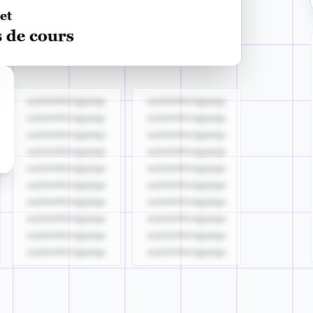
azjldzklllllzdgjqdgs
azjldzklllllzdgjqdgs
azjldzklllllzdgjqdgs
azjldzklllllzdgjqdgs
azjldzklllllzdgjqdgs
azjldzklllllzdgjqdgs
azjldzklllllzdgjqdgs
azjldzklllllzdgjqdgs
azjldzklllllzdgjqdgs
azjldzklllllzdgjqdgs
azjldzklllllzdgjqdgs
azjldzklllllzdgjqdgs
azjldzklllllzdgjqdgs
azjldzklllllzdgjqdgs
azjldzklllllzdgjqdgs
azjldzklllllzdgjqdgs
azjldzklllllzdgjqdgs
azjldzklllllzdgjqdgs
azjldzklllllzdgjqdgs
azjldzklllllzdgjqdgs