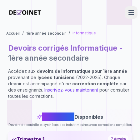
/
/
Informatique
Accueil
1ère année secondair
Devoirs corrigés
Informatique
-
1ère année secondaire
Accédez aux
devoirs de
Informatique
pour
1ère année
provenant de
lycées tunisiens
(2022-2025). Chaque
devoir est accompagné d'une
correction complète
par
des enseignants.
Inscrivez-vous maintenant
pour consulter
toutes les corrections.
23
Devoirs
Disponibles
Devoirs de contrôle et synthèses des trois trimestres avec corrections complètes
Trimestre 1
7
devoirs