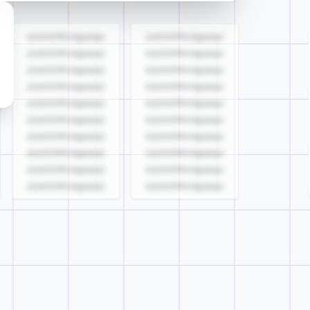
azjldzklllllzdgjqdgs
azjldzklllllzdgjqdgs
azjldzklllllzdgjqdgs
azjldzklllllzdgjqdgs
azjldzklllllzdgjqdgs
azjldzklllllzdgjqdgs
azjldzklllllzdgjqdgs
azjldzklllllzdgjqdgs
azjldzklllllzdgjqdgs
azjldzklllllzdgjqdgs
azjldzklllllzdgjqdgs
azjldzklllllzdgjqdgs
azjldzklllllzdgjqdgs
azjldzklllllzdgjqdgs
azjldzklllllzdgjqdgs
azjldzklllllzdgjqdgs
azjldzklllllzdgjqdgs
azjldzklllllzdgjqdgs
azjldzklllllzdgjqdgs
azjldzklllllzdgjqdgs