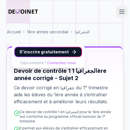
Accueil
1ère année secondair
الجغرافيا
›
›
S'inscrire gratuitement
جغرافيا
1ère année
contrôle 1
Déjà membre ?
Connectez-vous
Devoir de contrôle 1 الجغرافيا 1ère
année corrigé - Sujet 2
Ce devoir corrigé en جغرافيا du 1ᵉ trimestre
aide les élèves du 1ère année à s’entraîner
efficacement et à améliorer leurs résultats.
Ce devoir de contrôle 1 en الجغرافيا pour le 1ère année
est conforme au programme officiel tunisien du 1ᵉ
trimestre.
Il permet aux élèves de s’entraîner efficacement en