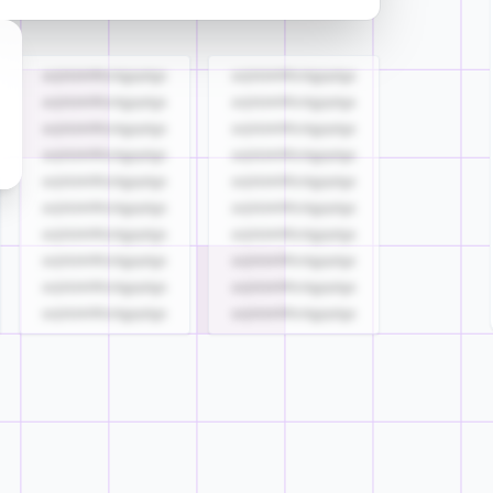
azjldzklllllzdgjqdgs
azjldzklllllzdgjqdgs
azjldzklllllzdgjqdgs
azjldzklllllzdgjqdgs
azjldzklllllzdgjqdgs
azjldzklllllzdgjqdgs
azjldzklllllzdgjqdgs
azjldzklllllzdgjqdgs
azjldzklllllzdgjqdgs
azjldzklllllzdgjqdgs
azjldzklllllzdgjqdgs
azjldzklllllzdgjqdgs
azjldzklllllzdgjqdgs
azjldzklllllzdgjqdgs
azjldzklllllzdgjqdgs
azjldzklllllzdgjqdgs
azjldzklllllzdgjqdgs
azjldzklllllzdgjqdgs
azjldzklllllzdgjqdgs
azjldzklllllzdgjqdgs