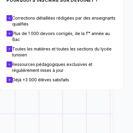
POURQUOI S’INSCRIRE SUR DEVOINET ?
Corrections détaillées rédigées par des enseignants
qualifiés
Plus de 1 000 devoirs corrigés, de la 1ʳᵉ année au
Bac
Toutes les matières et toutes les sections du lycée
tunisien
Ressources pédagogiques exclusives et
régulièrement mises à jour
Déjà +3 000 élèves satisfaits