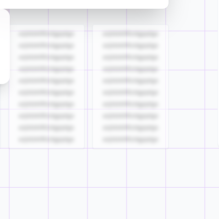
azjldzklllllzdgjqdgs
azjldzklllllzdgjqdgs
azjldzklllllzdgjqdgs
azjldzklllllzdgjqdgs
azjldzklllllzdgjqdgs
azjldzklllllzdgjqdgs
azjldzklllllzdgjqdgs
azjldzklllllzdgjqdgs
azjldzklllllzdgjqdgs
azjldzklllllzdgjqdgs
azjldzklllllzdgjqdgs
azjldzklllllzdgjqdgs
azjldzklllllzdgjqdgs
azjldzklllllzdgjqdgs
azjldzklllllzdgjqdgs
azjldzklllllzdgjqdgs
azjldzklllllzdgjqdgs
azjldzklllllzdgjqdgs
azjldzklllllzdgjqdgs
azjldzklllllzdgjqdgs