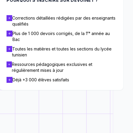
POURQUOI S’INSCRIRE SUR DEVOINET ?
Corrections détaillées rédigées par des enseignants
qualifiés
Plus de 1 000 devoirs corrigés, de la 1ʳᵉ année au
Bac
Toutes les matières et toutes les sections du lycée
tunisien
Ressources pédagogiques exclusives et
régulièrement mises à jour
Déjà +3 000 élèves satisfaits