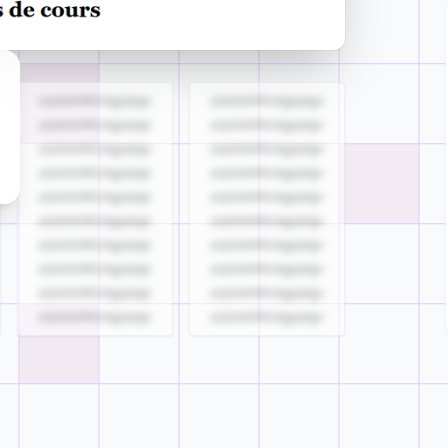
azjldzklllllzdgjqdgs
azjldzklllllzdgjqdgs
azjldzklllllzdgjqdgs
azjldzklllllzdgjqdgs
azjldzklllllzdgjqdgs
azjldzklllllzdgjqdgs
azjldzklllllzdgjqdgs
azjldzklllllzdgjqdgs
azjldzklllllzdgjqdgs
azjldzklllllzdgjqdgs
azjldzklllllzdgjqdgs
azjldzklllllzdgjqdgs
azjldzklllllzdgjqdgs
azjldzklllllzdgjqdgs
azjldzklllllzdgjqdgs
azjldzklllllzdgjqdgs
azjldzklllllzdgjqdgs
azjldzklllllzdgjqdgs
azjldzklllllzdgjqdgs
azjldzklllllzdgjqdgs