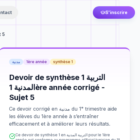
ntact
S'inscrire
t 5
مدنية
1ère année
synthèse 1
Devoir de synthèse 1 التربية
المدنية 1ère année corrigé -
Sujet 5
Ce devoir corrigé en مدنية du 1ᵉ trimestre aide
les élèves du 1ère année à s’entraîner
efficacement et à améliorer leurs résultats.
Ce devoir de synthèse 1 en التربية المدنية pour le 1ère
année est conforme au programme officiel tunisien du 1ᵉ