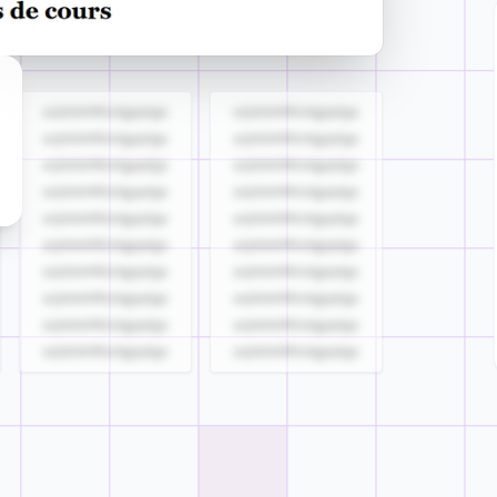
azjldzklllllzdgjqdgs
azjldzklllllzdgjqdgs
azjldzklllllzdgjqdgs
azjldzklllllzdgjqdgs
azjldzklllllzdgjqdgs
azjldzklllllzdgjqdgs
azjldzklllllzdgjqdgs
azjldzklllllzdgjqdgs
azjldzklllllzdgjqdgs
azjldzklllllzdgjqdgs
azjldzklllllzdgjqdgs
azjldzklllllzdgjqdgs
azjldzklllllzdgjqdgs
azjldzklllllzdgjqdgs
azjldzklllllzdgjqdgs
azjldzklllllzdgjqdgs
azjldzklllllzdgjqdgs
azjldzklllllzdgjqdgs
azjldzklllllzdgjqdgs
azjldzklllllzdgjqdgs