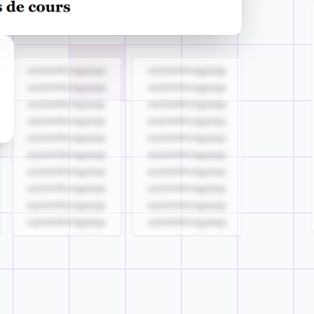
azjldzklllllzdgjqdgs
azjldzklllllzdgjqdgs
azjldzklllllzdgjqdgs
azjldzklllllzdgjqdgs
azjldzklllllzdgjqdgs
azjldzklllllzdgjqdgs
azjldzklllllzdgjqdgs
azjldzklllllzdgjqdgs
azjldzklllllzdgjqdgs
azjldzklllllzdgjqdgs
azjldzklllllzdgjqdgs
azjldzklllllzdgjqdgs
azjldzklllllzdgjqdgs
azjldzklllllzdgjqdgs
azjldzklllllzdgjqdgs
azjldzklllllzdgjqdgs
azjldzklllllzdgjqdgs
azjldzklllllzdgjqdgs
azjldzklllllzdgjqdgs
azjldzklllllzdgjqdgs