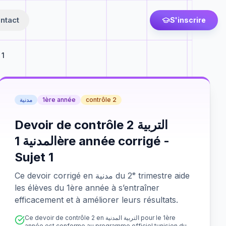
ntact
S'inscrire
 1
مدنية
1ère année
contrôle 2
Devoir de contrôle 2 التربية
المدنية 1ère année corrigé -
Sujet 1
Ce devoir corrigé en مدنية du 2ᵉ trimestre aide
les élèves du 1ère année à s’entraîner
efficacement et à améliorer leurs résultats.
Ce devoir de contrôle 2 en التربية المدنية pour le 1ère
année est conforme au programme officiel tunisien du